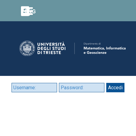
Vai ai contenuti
Salta menù
ENG