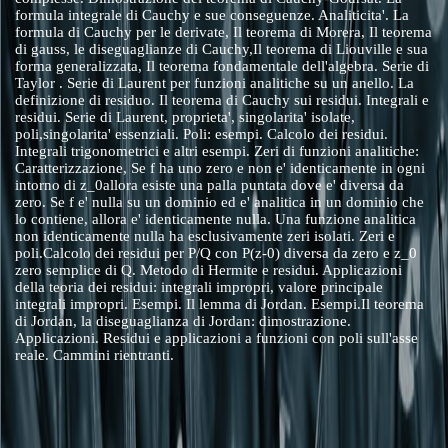
formula integrale di Cauchy e sue conseguenze. Analiticita'. La
formula di Cauchy per le derivate, Il teorema di Morera, Il teorema
di gauss, le diseguaglianze di Cauchy,Il teorema di Liouville e sua
forma generalizzata, Il teorema fondamentale dell'algebra. Serie di
Taylor . Serie di Laurent per funzioni analitiche su un anello. La
definizione di residuo. Il teorema di Cauchy sui residui. Integrali e
residui. Serie di Laurent, proprieta', singolarita' isolate,
poli,singolarita' essenziali. Poli: esempi. Calcolo dei residui.
Integrali trigonometrici e altri esempi. Zeri di funzioni analitiche:
Caratterizzazione, Se f ha uno zero e non e' identicamente in ogni
intorno di z_0allora esiste una palla puntata dove e' diversa da
zero. Se f e' nulla su un dominio ed e' analitica in un dominio che
lo contiene, allora e' identicamente nulla. Una funzione analitica
non identicamente nulla ha esclusivamente zeri isolati. Zeri e
poli.Calcolo dei residui per P/Q con P(z-0) diversa da zero e z_0
zero semplice di Q. Metodo di Hermite e residui. Applicazioni
della teoria dei residui: integrali impropri, valore principale
integrali impropri. Esempi. Il lemma di Jordan. Esempi.Il teorema
di Jordan, la diseguaglianza di Jordan: dimostrazione.
Applicazioni. Residui e applicazioni a funzioni con poli sull'asse
reale. Cammini rientranti.