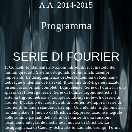
A.A. 2014-2015
Programma
SERIE DI FOURIER
1. Concetti fondamentali
Nozioni introduttive. Il metodo dei
.
minimi quadrati. Sistemi ortogonali, ortonormali. Esempi
importanti. La disuguaglianza di Bessel. Lemma di Riemann-
Lebesgue e identita di Parseval. Il Lemma di R-L generalizzato.
Sistemi ortonormali completi. Equivalenze. Serie di Fourier in uno
spazio di Hilbert generale. Serie di Fourier trigonometriche. Il
sistema trigonometrico e’ completo. Esempi notevoli di serie di
Fourier. Il calcolo dei coefficienti di Fourier. Sviluppi in serie di
Fourier di funzioni standard. Esempi. Una identita; trigonometrica
fondamentale. Il nucleo di Dirichlet. Rappresentazione integrale
delle somme parziali della serie di Fourier di una funzione
localmente integrabile mediante il nucleo di Dirichlet. La
disuguaglianza di Cauchy-Schwartz funzionale: esempi. Forma