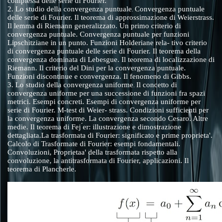
complessa delle serie di Fourier.
2. Lo studio della convergenza puntuale
Convergenza puntuale
.
delle serie di Fourier. Il teorema di approssimazione di Weierstrass.
Il lemma di Riemann generalizzato. Un primo criterio di
convergenza puntuale. Convergenza puntuale per funzioni
Lipschitziane in un punto. Funzioni Holderiane rela- tivo criterio
di convergenza puntuale delle serie di Fourier. Il teorema della
convergenza dominata di Lebesgue. Il teorema di localizzazione di
Riemann. Il criterio del Dini per la convergenza puntuale.
Funzioni discontinue e convergenza. Il fenomeno di Gibbs.
3. Lo studio della convergenza uniforme
Il concetto di
.
convergenza uniforme per una successione di funzioni fra spazi
metrici. Esempi concreti. Esempi di convergenza uniforme per
serie di Fourier. M-test di Weier- strass. Condizioni sufficienti per
la convergenza uniforme. La convergenza secondo Cesaro. Altre
medie. Il teorema di Fej ́er: illustrazione e dimostrazione
dettagliata.La trasformata di Fourier: significato e prime proprieta'.
Calcolo di Trasformate di Fourier: esempi fondamentali.
Convoluzioni, Proprietaa' della trasformata rispetto alla
convoluzione, la antitrasformata di Fourier, applicazioni. Il
teorema di Plancherle.